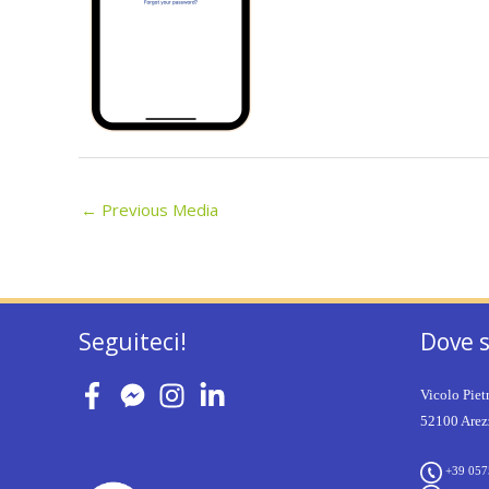
←
Previous Media
Seguiteci!
Dove 
Vicolo Piet
52100 Arezz
+39 057