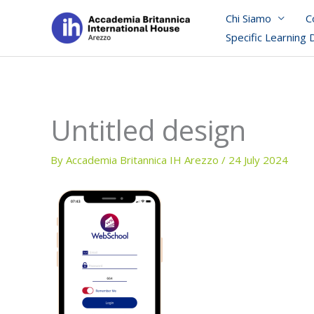
Skip
Chi Siamo
C
to
Specific Learning 
content
Untitled design
By
Accademia Britannica IH Arezzo
/
24 July 2024