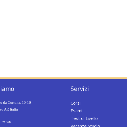
siamo
Servizi
Corsi
ro da Cortona, 10-16
o AR Italia
Esami
Test di Livello
5 21366
Vacanze Studio