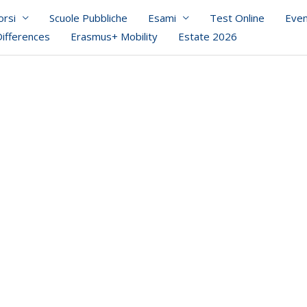
orsi
Scuole Pubbliche
Esami
Test Online
Even
Differences
Erasmus+ Mobility
Estate 2026