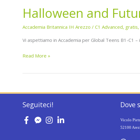
Halloween and Future
Accademia Britannica IH Arezzo
/
C1 Advanced
,
gratis
Vi aspettiamo in Accademia per Global Teens B1-C1 – il
Read More »
Seguiteci!
Dove 
Vicolo Piet
52100 Arezz