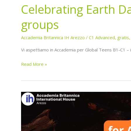
Celebrating Earth Da
groups
Accademia Britannica IH Arezzo
/
C1 Advanced
,
gratis
Vi aspettiamo in Accademia per Global Teens B1-C1 – il
Read More »
Halloween
and
Future
Skills
for