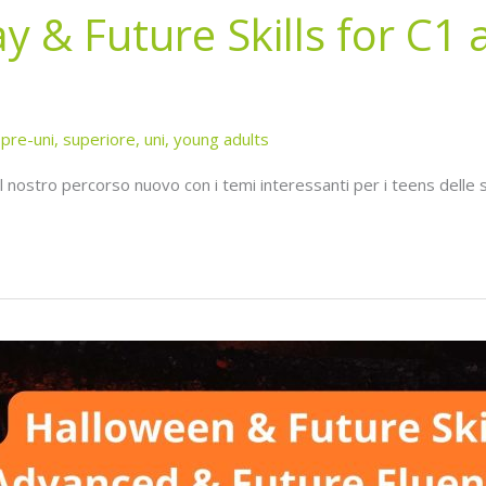
y & Future Skills for C1
,
pre-uni
,
superiore
,
uni
,
young adults
 nostro percorso nuovo con i temi interessanti per i teens delle s