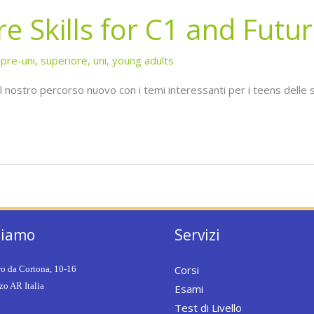
 Skills for C1 and Futu
,
pre-uni
,
superiore
,
uni
,
young adults
 nostro percorso nuovo con i temi interessanti per i teens delle s
siamo
Servizi
Corsi
ro da Cortona, 10-16
o AR Italia
Esami
Test di Livello