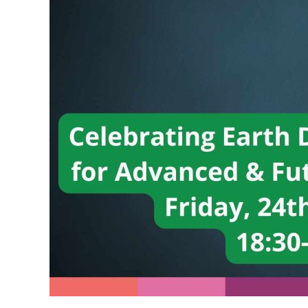
Skills
for
C1
and
Future
Fluent
groups