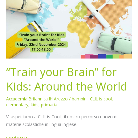
Brain”
for
Kids:
Around
the
World
“Train your Brain” for
Kids: Around the World
Accademia Britannica IH Arezzo
/
bambini
,
CLIL is cool
,
elementary
,
kids
,
primaria
Vi aspettiamo a CLIL is Cool!, il nostro percorso nuovo di
materie scolastiche in lingua inglese.