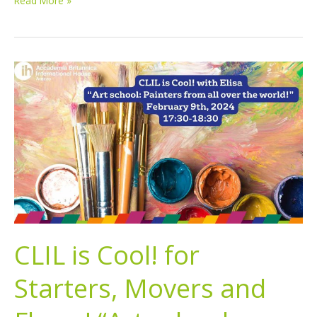
Read More »
CLIL
is
Cool!
for
Starters,
Movers
and
Flyers!
“Art
school
CLIL is Cool! for
–
famous
Starters, Movers and
painters
from