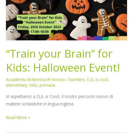
Kids:
Halloween
Event!
“Train your Brain” for
Kids: Halloween Event!
Accademia Britannica IH Arezzo
/
bambini
,
CLIL is cool
,
elementary
,
kids
,
primaria
Vi aspettiamo a CLIL is Cool!, il nostro percorso nuovo di
materie scolastiche in lingua inglese.
Read More »