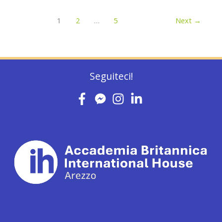
1
2
…
5
Next
→
Seguiteci!