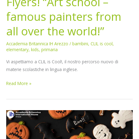
Flyers! “Art school –
all
over
famous painters from
the
world!”
all over the world!”
Accademia Britannica IH Arezzo
/
bambini
,
CLIL is cool
,
elementary
,
kids
,
primaria
Vi aspettiamo a CLIL is Cool!, il nostro percorso nuovo di
materie scolastiche in lingua inglese.
Read More »
“Train
your
Brain”
for