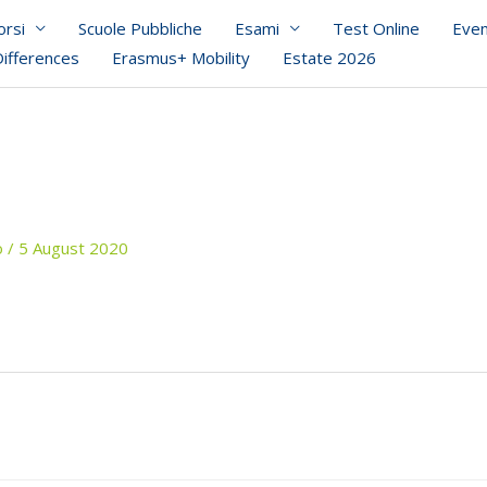
orsi
Scuole Pubbliche
Esami
Test Online
Even
Differences
Erasmus+ Mobility
Estate 2026
o
/
5 August 2020