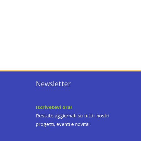
Newsletter
Iscrivetevi ora!
Restate aggiornati su tutti i nostri
progetti, eventi e novità!