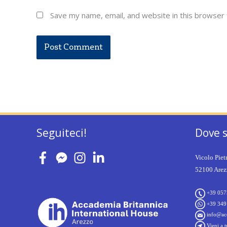
Save my name, email, and website in this browser 
Seguiteci!
Dove 
Vicolo Piet
52100 Arezz
+39 057
+39 349
info@acc
Vieni a t