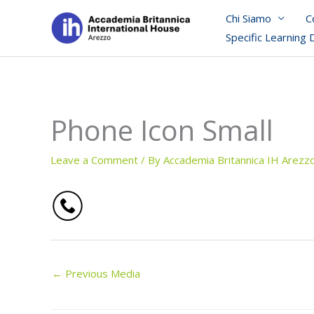
Skip
Chi Siamo
C
to
Specific Learning 
content
Phone Icon Small
Leave a Comment
/ By
Accademia Britannica IH Arezz
←
Previous Media