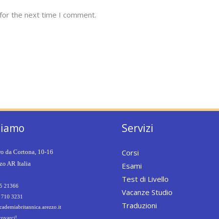
for the next time I comment.
siamo
Servizi
Corsi
ro da Cortona, 10-16
o AR Italia
Esami
Test di Livello
5 21366
Vacanze Studio
 710 3231
Traduzioni
ademiabritannica.arezzo.it
rovarci!