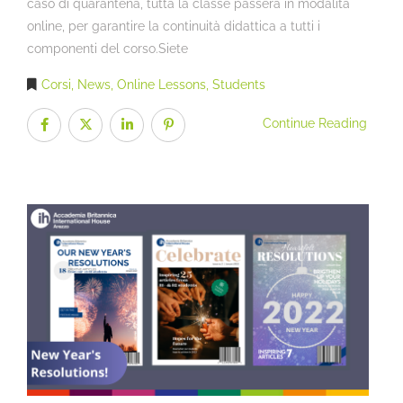
caso di quarantena, tutta la classe passerà in modalità
online, per garantire la continuità didattica a tutti i
componenti del corso.Siete
Corsi
,
News
,
Online Lessons
,
Students
Continue Reading