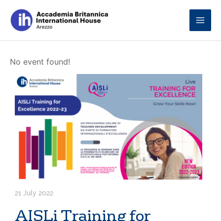
Skip
to
content
No event found!
21 July 2022
AISLi Training for