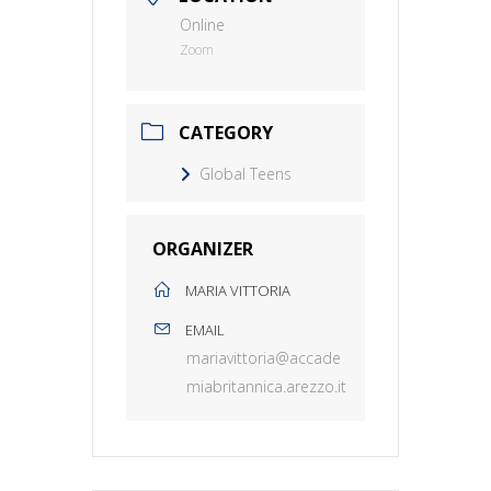
Online
Zoom
CATEGORY
Global Teens
ORGANIZER
MARIA VITTORIA
EMAIL
mariavittoria@accade
miabritannica.arezzo.it