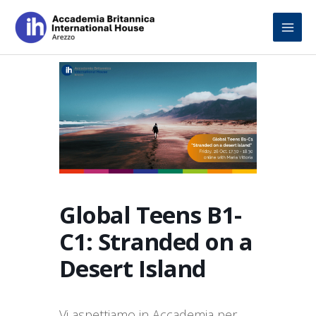
Skip
to
content
Global Teens B1-
C1: Stranded on a
Desert Island
Vi aspettiamo in Accademia per