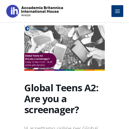
Skip
to
content
Global Teens A2:
Are you a
screenager?
Vi aspettiamo online per Global