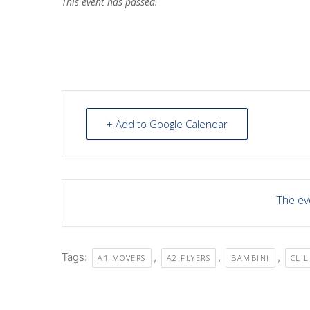
This event has passed.
+ Add to Google Calendar
The eve
Tags:
,
,
,
A1 MOVERS
A2 FLYERS
BAMBINI
CLIL