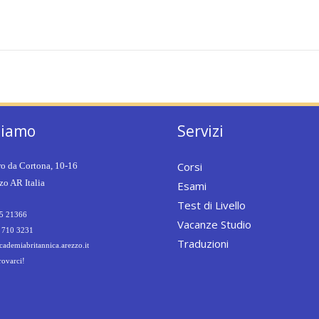
siamo
Servizi
Corsi
ro da Cortona, 10-16
o AR Italia
Esami
Test di Livello
5 21366
Vacanze Studio
 710 3231
Traduzioni
ademiabritannica.arezzo.it
rovarci!