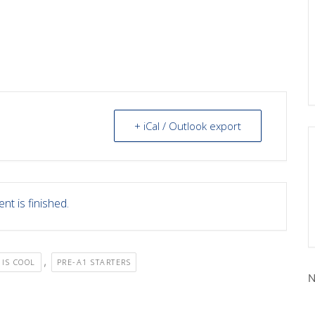
+ iCal / Outlook export
nt is finished.
,
 IS COOL
PRE-A1 STARTERS
N