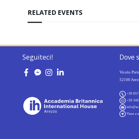
RELATED EVENTS
Seguiteci!
Dove 
Vicolo Piet
52100 Arezz
+39 057
+39 349
info@acc
Vieni a t