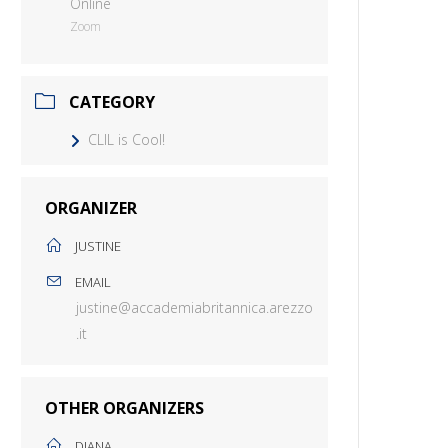
Online
Zoom
CATEGORY
CLIL is Cool!
ORGANIZER
JUSTINE
EMAIL
justine@accademiabritannica.arezzo
.it
OTHER ORGANIZERS
DIANA