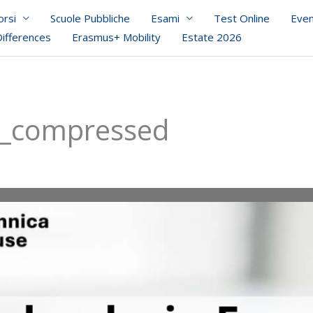
orsi
Scuole Pubbliche
Esami
Test Online
Even
Differences
Erasmus+ Mobility
Estate 2026
ni_compressed