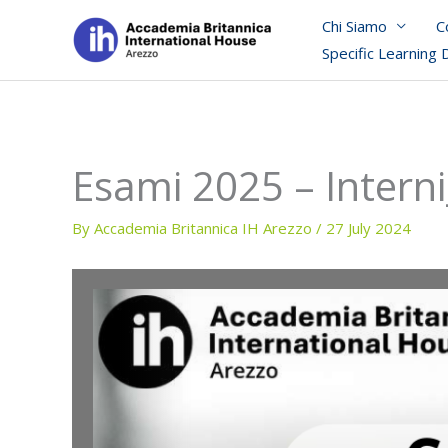
Skip
Chi Siamo
C
to
Specific Learning 
content
Esami 2025 – Inter
By
Accademia Britannica IH Arezzo
/
27 July 2024