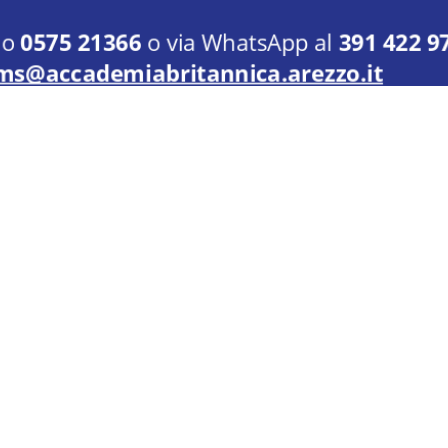
1/2
siamo
Servizi
Corsi
ro da Cortona, 10-16