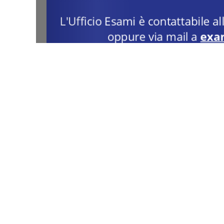
←
Previous Media
Seguiteci!
Dove 
Vicolo Piet