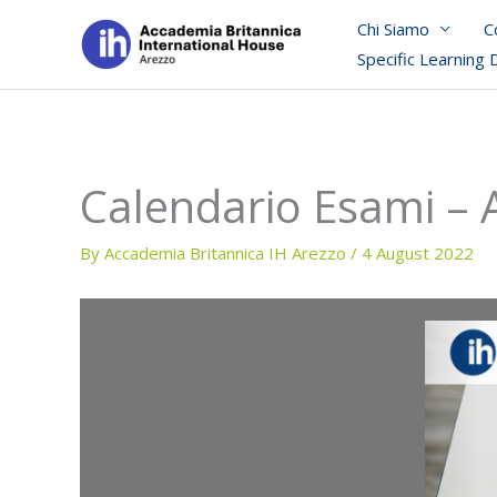
Skip
Chi Siamo
C
to
Specific Learning 
content
Calendario Esami –
By
Accademia Britannica IH Arezzo
/
4 August 2022