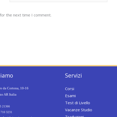
for the next time I comment.
siamo
Servizi
Corsi
ro da Cortona, 10-16
o AR Italia
Esami
Test di Livello
5 21366
Vacanze Studio
 710 3231
Traduzioni