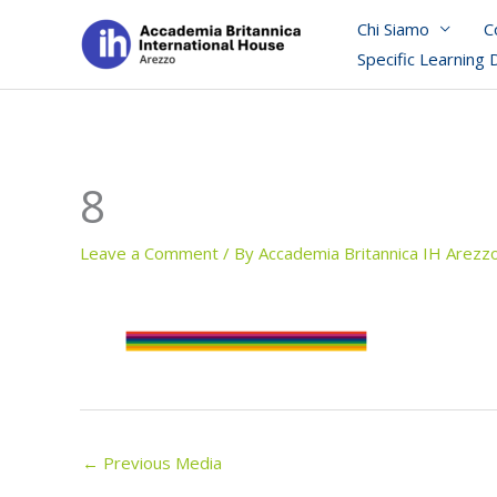
Skip
Chi Siamo
C
to
Specific Learning 
content
8
Leave a Comment
/ By
Accademia Britannica IH Arezz
←
Previous Media