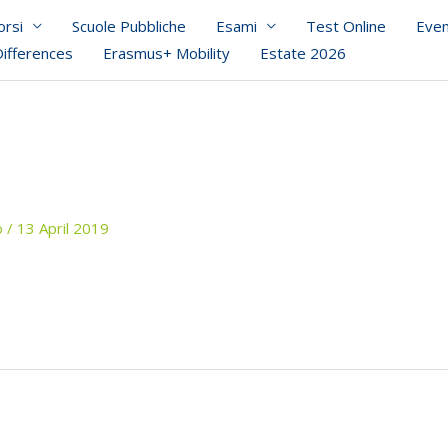
orsi
Scuole Pubbliche
Esami
Test Online
Even
Differences
Erasmus+ Mobility
Estate 2026
o
/
13 April 2019