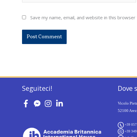
Save my name, email, and website in this browser 
Seguiteci!
Dove 
Vicolo Piet
52100 Arezz
+39 057
+39 349