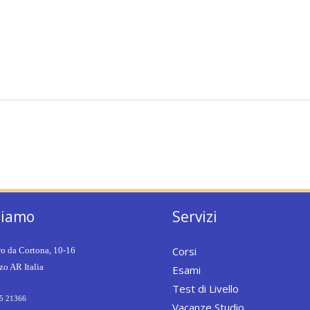
siamo
Servizi
Corsi
ro da Cortona, 10-16
o AR Italia
Esami
Test di Livello
5 21366
Vacanze Studio