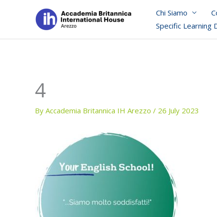
Skip
Chi Siamo
C
to
Specific Learning 
content
4
By
Accademia Britannica IH Arezzo
/
26 July 2023