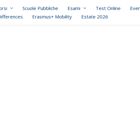
orsi
Scuole Pubbliche
Esami
Test Online
Even
Differences
Erasmus+ Mobility
Estate 2026