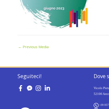
←
Previous Media
Seguiteci!
Dove 
Vicolo Piet
52100 Arezz
+39 057