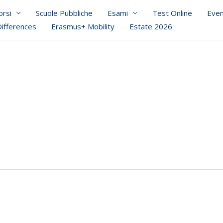
orsi
Scuole Pubbliche
Esami
Test Online
Even
Differences
Erasmus+ Mobility
Estate 2026