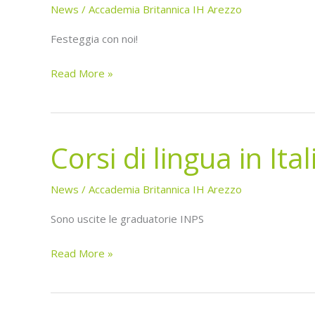
of
News
/
Accademia Britannica IH Arezzo
Languages
Festeggia con noi!
2018
Read More »
Corsi di lingua in Ital
Corsi
di
lingua
News
/
Accademia Britannica IH Arezzo
in
Sono uscite le graduatorie INPS
Italia
Read More »