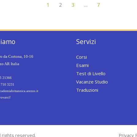
1
2
3
…
7
siamo
Servizi
Corsi
ro da Cortona, 10-16
o AR Italia
Esami
Test di Livello
5 21366
Vacanze Studio
 710 3231
Traduzioni
ademiabritannica.arezzo.it
rovarci!
 rights reserved.
Privacy P