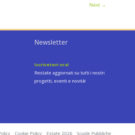
Next
→
Newsletter
Iscrivetevi ora!
Restate aggiornati su tutti i nostri
progetti, eventi e novità!
olicy
Cookie Policy
Estate 2026
Scuole Pubbliche