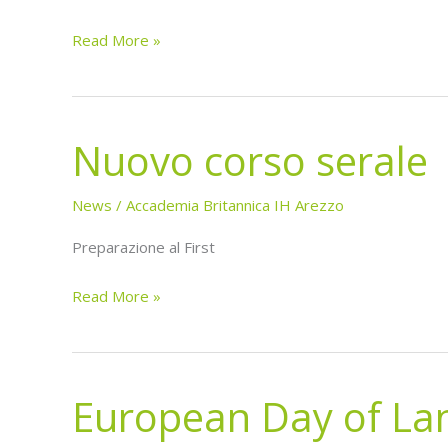
Read More »
Nuovo corso serale
Nuovo
corso
serale
News
/
Accademia Britannica IH Arezzo
Preparazione al First
Read More »
European Day of La
European
Day