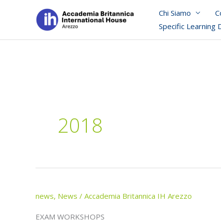
Skip
Chi Siamo
C
to
Specific Learning 
content
2018
news
,
News
/
Accademia Britannica IH Arezzo
EXAM WORKSHOPS