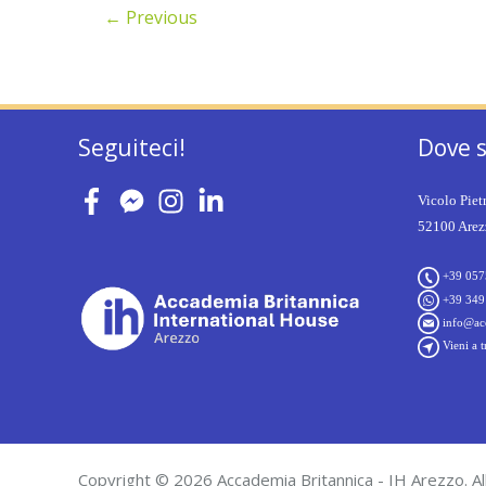
←
Previous
Seguiteci!
Dove 
Vicolo Piet
52100 Arezz
+39 057
+39 349
info@acc
Vieni a t
Copyright © 2026 Accademia Britannica - IH Arezzo. All