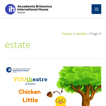
Skip
to
content
Home
estate
Page 2
estate
YOUtheatre:
Chicken
Little