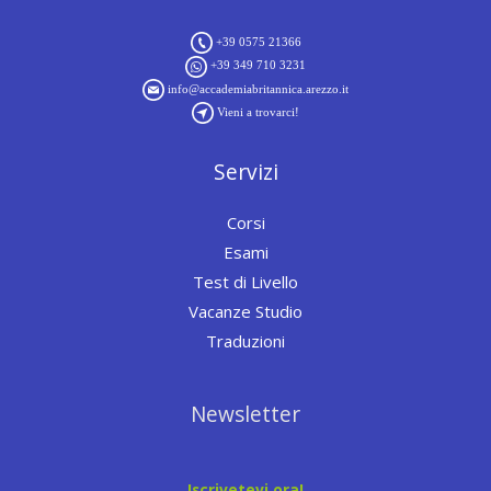
+39 0575 21366
+39 349 710 3231
info@accademiabritannica.arezzo.it
Vieni a trovarci!
Servizi
Corsi
Esami
Test di Livello
Vacanze Studio
Traduzioni
Newsletter
Iscrivetevi ora!