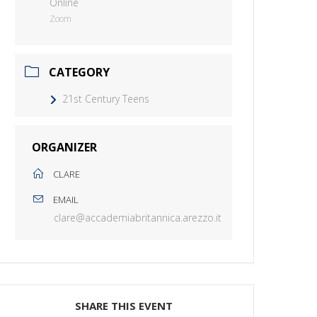
Online
Zoom
CATEGORY
21st Century Teens
ORGANIZER
CLARE
EMAIL
clare@accademiabritannica.arezzo.it
SHARE THIS EVENT