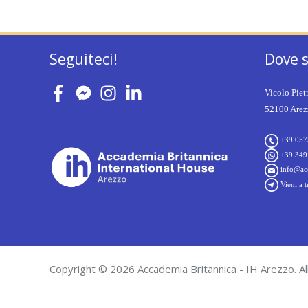
Seguiteci!
Dove 
Vicolo Piet
52100 Arezz
+39 057
+39 349
info@acc
Vieni a t
Copyright © 2026 Accademia Britannica - IH Arezzo. All