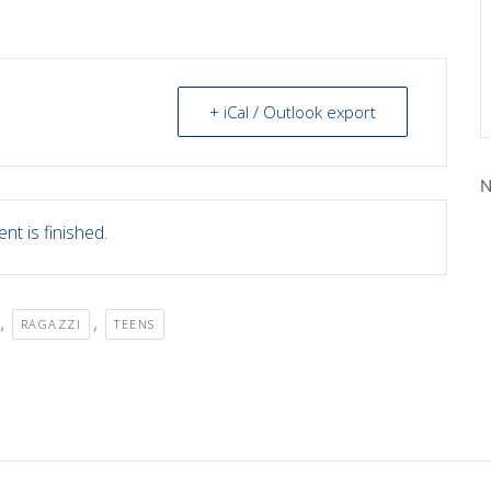
+ iCal / Outlook export
N
nt is finished.
,
,
RAGAZZI
TEENS