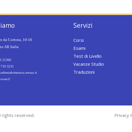
siamo
Servizi
Corsi
ro da Cortona, 10-16
o AR Italia
Esami
Test di Livello
5 21366
Vacanze Studio
 710 3231
Traduzioni
ademiabritannica.arezzo.it
rovarci!
 rights reserved.
Privacy P