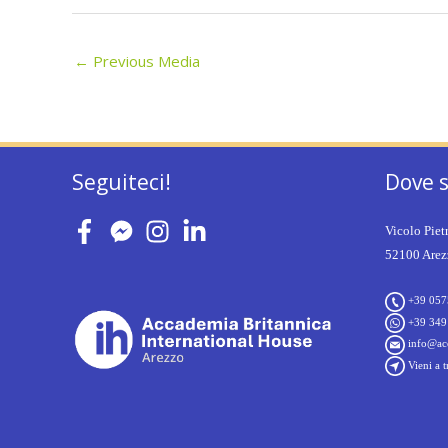
←
Previous Media
Seguiteci!
Dove 
Vicolo Piet
52100 Arezz
+39 057
+39 349
info@acc
Vieni a t