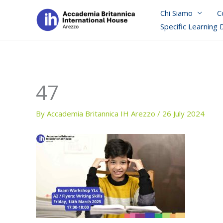
Skip
Chi Siamo
C
to
Specific Learning 
content
47
By
Accademia Britannica IH Arezzo
/
26 July 2024