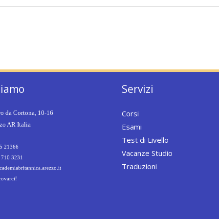
siamo
Servizi
Corsi
ro da Cortona, 10-16
o AR Italia
Esami
Test di Livello
5 21366
Vacanze Studio
 710 3231
Traduzioni
ademiabritannica.arezzo.it
rovarci!