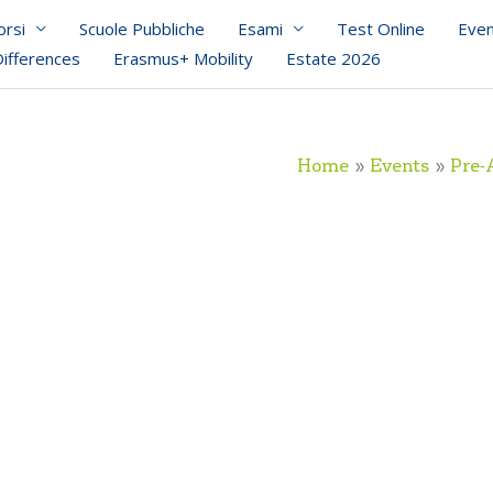
orsi
Scuole Pubbliche
Esami
Test Online
Even
Differences
Erasmus+ Mobility
Estate 2026
Home
Events
Pre-