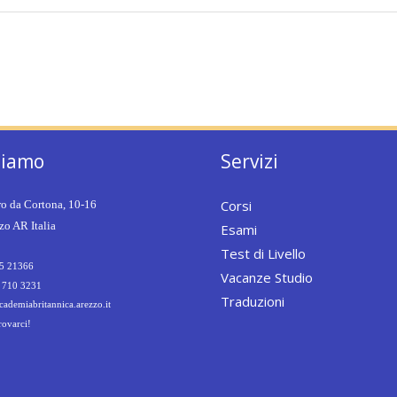
siamo
Servizi
Corsi
ro da Cortona, 10-16
o AR Italia
Esami
Test di Livello
5 21366
Vacanze Studio
 710 3231
Traduzioni
ademiabritannica.arezzo.it
rovarci!