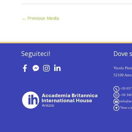
←
Previous Media
Seguiteci!
Dove 
Vicolo Piet
52100 Arezz
+39 057
+39 349
info@acc
Vieni a t