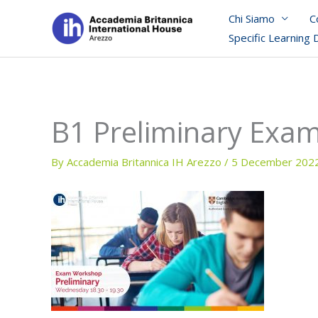
Skip
Chi Siamo
C
to
Specific Learning 
content
B1 Preliminary Exa
By
Accademia Britannica IH Arezzo
/
5 December 202