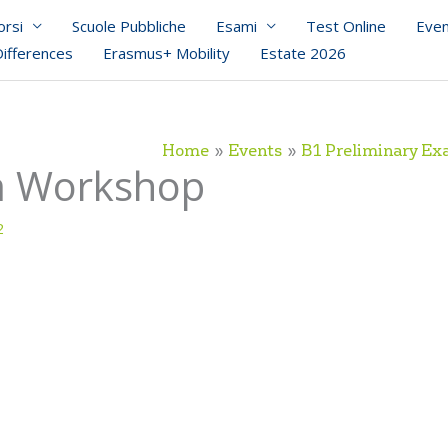
orsi
Scuole Pubbliche
Esami
Test Online
Even
Differences
Erasmus+ Mobility
Estate 2026
Home
Events
B1 Preliminary E
m Workshop
2