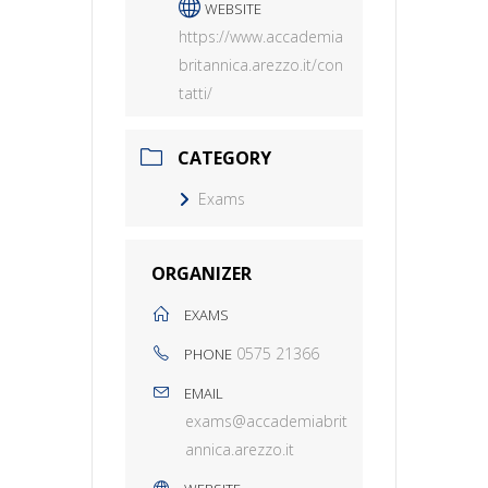
WEBSITE
https://www.accademia
britannica.arezzo.it/con
tatti/
CATEGORY
Exams
ORGANIZER
EXAMS
0575 21366
PHONE
EMAIL
exams@accademiabrit
annica.arezzo.it