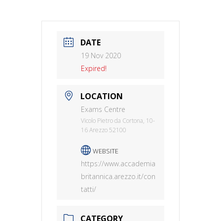
DATE
19 Nov 2020
Expired!
LOCATION
Exams Centre
Vicolo Pietro da Cortona, 10-
16 Arezzo 52100
WEBSITE
https://www.accademia
britannica.arezzo.it/con
tatti/
CATEGORY