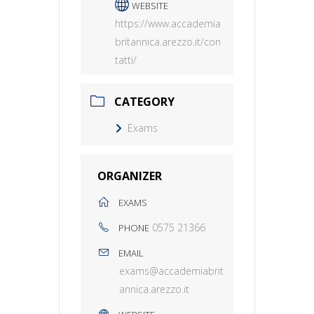
WEBSITE
https://www.accademia
britannica.arezzo.it/con
tatti/
CATEGORY
Exams
ORGANIZER
EXAMS
0575 21366
PHONE
EMAIL
exams@accademiabrit
annica.arezzo.it