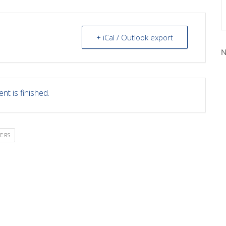
+ iCal / Outlook export
N
nt is finished.
TERS