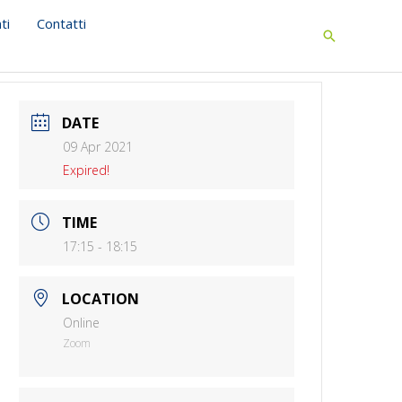
ti
Contatti
Search
DATE
09 Apr 2021
Expired!
TIME
17:15 - 18:15
LOCATION
Online
Zoom