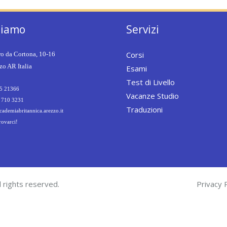
siamo
Servizi
Corsi
ro da Cortona, 10-16
o AR Italia
Esami
Test di Livello
5 21366
Vacanze Studio
 710 3231
Traduzioni
ademiabritannica.arezzo.it
rovarci!
 rights reserved.
Privacy P