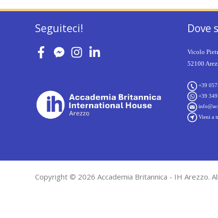
Seguiteci!
Dove 
Vicolo Piet
52100 Arezz
+39 057
+39 349
info@acc
Vieni a t
Copyright © 2026 Accademia Britannica - IH Arezzo. All