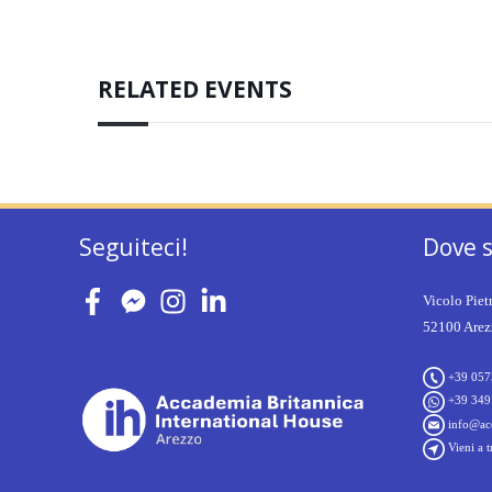
RELATED EVENTS
Seguiteci!
Dove 
Vicolo Piet
52100 Arezz
+39 057
+39 349
info@acc
Vieni a t