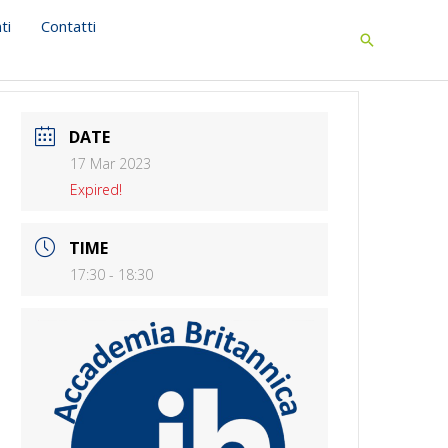
ti
Contatti
Search
DATE
17 Mar 2023
Expired!
TIME
17:30 - 18:30