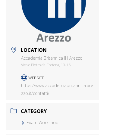
LOCATION
Accademia Britannica IH Arezzo
Vicolo Pietro da Cortona, 10-16
WEBSITE
https://www.accademiabritannica.are
zzo.it/contatti/
CATEGORY
Exam Workshop