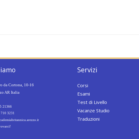
siamo
Servizi
Corsi
ro da Cortona, 10-16
o AR Italia
Esami
Test di Livello
5 21366
Vacanze Studio
 710 3231
Traduzioni
ademiabritannica.arezzo.it
rovarci!