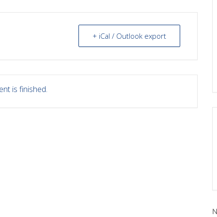
+ iCal / Outlook export
nt is finished.
N