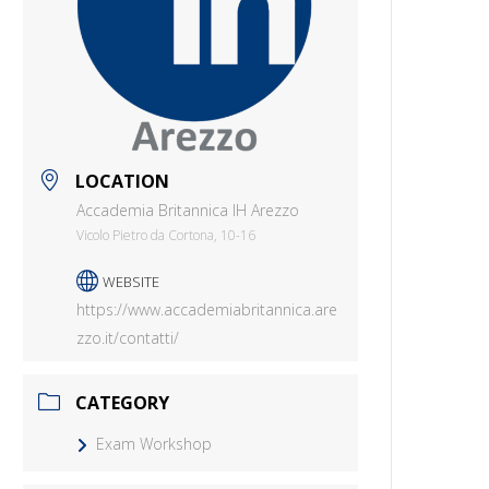
LOCATION
Accademia Britannica IH Arezzo
Vicolo Pietro da Cortona, 10-16
WEBSITE
https://www.accademiabritannica.are
zzo.it/contatti/
CATEGORY
Exam Workshop