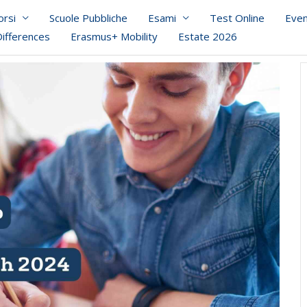
orsi
Scuole Pubbliche
Esami
Test Online
Even
Differences
Erasmus+ Mobility
Estate 2026