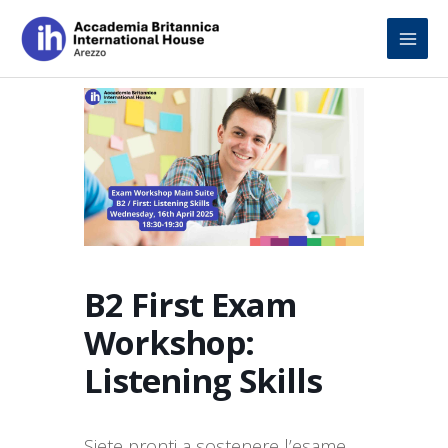
Skip
to
content
B2 First Exam
Workshop:
Listening Skills
Siete pronti a sostenere l’esame