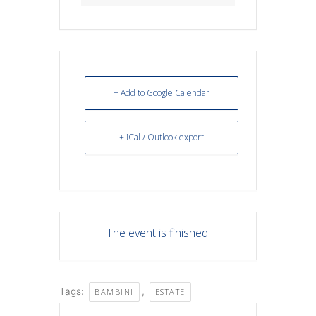
+ Add to Google Calendar
+ iCal / Outlook export
The event is finished.
Tags:
,
BAMBINI
ESTATE