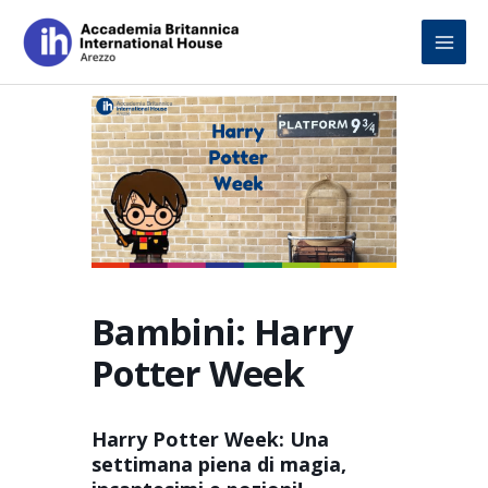
Skip
to
content
Bambini: Harry
Potter Week
Harry Potter Week: Una
settimana piena di magia,