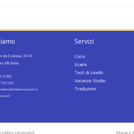
siamo
Servizi
Corsi
ro da Cortona, 10-16
o AR Italia
Esami
Test di Livello
5 21366
Vacanze Studio
 710 3231
Traduzioni
ademiabritannica.arezzo.it
rovarci!
 rights reserved.
Privacy P