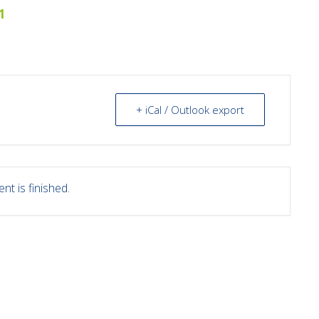
1
+ iCal / Outlook export
nt is finished.