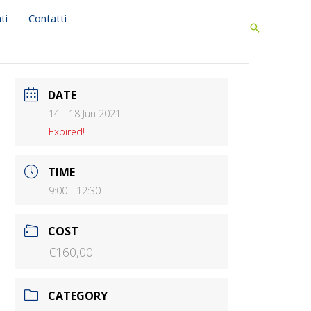
ti
Contatti
Search
DATE
14 - 18 Jun 2021
Expired!
TIME
9:00 - 12:30
COST
€160,00
CATEGORY