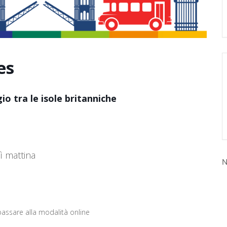
es
io tra le isole britanniche
ì mattina
N
passare alla modalità online