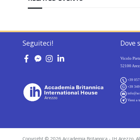
Seguiteci!
Dove 
Vicolo Piet
52100 Arezz
+39 057
+39 349
info@acc
Vieni a t
Copyright © 2026 Accademia Britannica - IH Arezzo. All