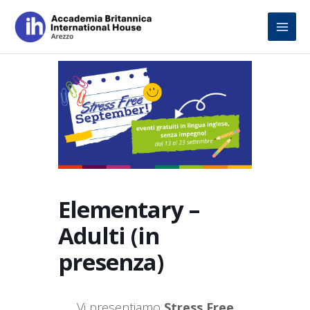
Skip
to
content
Elementary –
Adulti (in
presenza)
Vi presentiamo
Stress Free