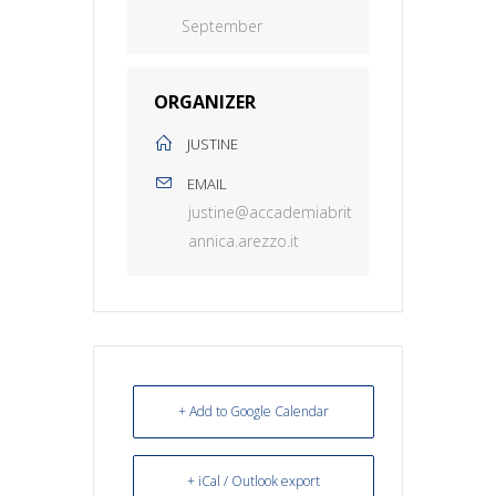
September
ORGANIZER
JUSTINE
EMAIL
justine@accademiabrit
annica.arezzo.it
+ Add to Google Calendar
+ iCal / Outlook export