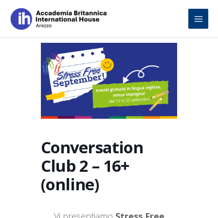
Skip
to
content
Conversation
Club 2 – 16+
(online)
Vi presentiamo
Stress Free