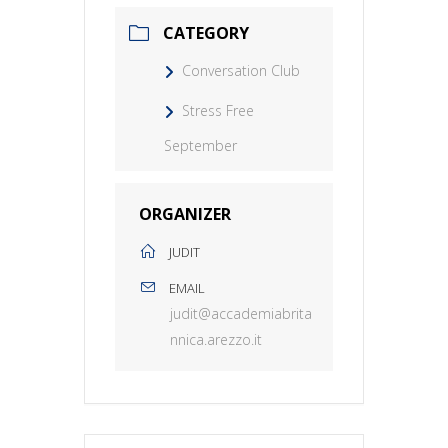
CATEGORY
Conversation Club
Stress Free
September
ORGANIZER
JUDIT
EMAIL
judit@accademiabrita
nnica.arezzo.it