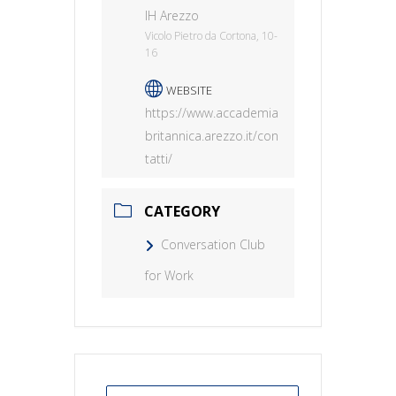
IH Arezzo
Vicolo Pietro da Cortona, 10-
16
WEBSITE
https://www.accademia
britannica.arezzo.it/con
tatti/
CATEGORY
Conversation Club
for Work