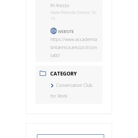
IH Arezzo
Vicolo Pietro da Cortona, 10-
16
WEBSITE
https://www.accademia
britannica.arezzo.it/con
tatti/
CATEGORY
Conversation Club
for Work