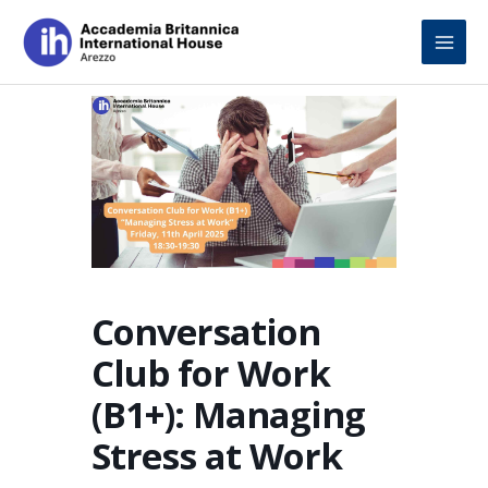
Skip
to
content
Conversation
Club for Work
(B1+): Managing
Stress at Work