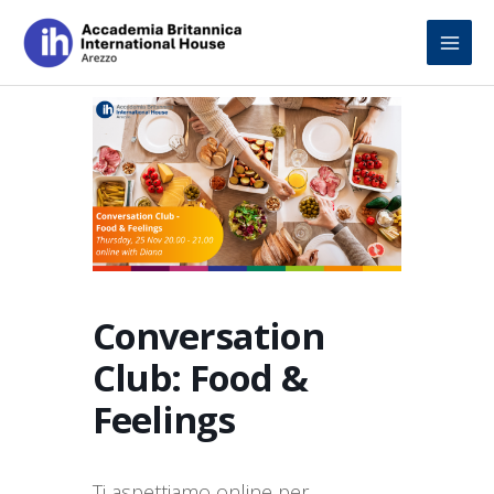
Skip
to
content
Conversation
Club: Food &
Feelings
Ti aspettiamo online per