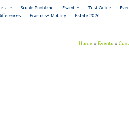
orsi
Scuole Pubbliche
Esami
Test Online
Even
Differences
Erasmus+ Mobility
Estate 2026
Home
Events
Conv