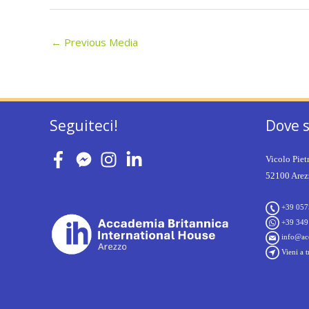
←
Previous Media
Seguiteci!
Dove 
Vicolo Piet
52100 Arezz
+39 057
+39 349
info@acc
Vieni a t