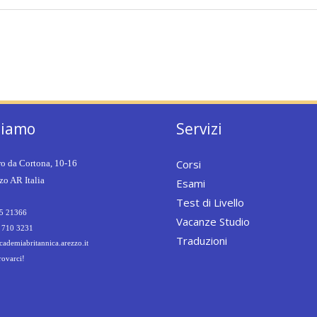
siamo
Servizi
Corsi
ro da Cortona, 10-16
o AR Italia
Esami
Test di Livello
5 21366
Vacanze Studio
 710 3231
Traduzioni
ademiabritannica.arezzo.it
rovarci!