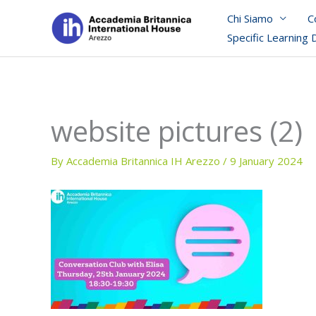
Skip
Chi Siamo
C
to
Specific Learning 
content
website pictures (2)
By
Accademia Britannica IH Arezzo
/
9 January 2024