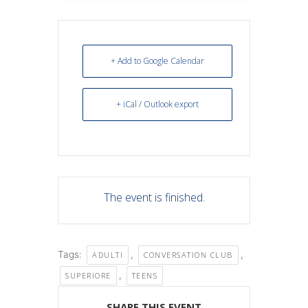
+ Add to Google Calendar
+ iCal / Outlook export
The event is finished.
Tags:
,
,
ADULTI
CONVERSATION CLUB
,
SUPERIORE
TEENS
SHARE THIS EVENT