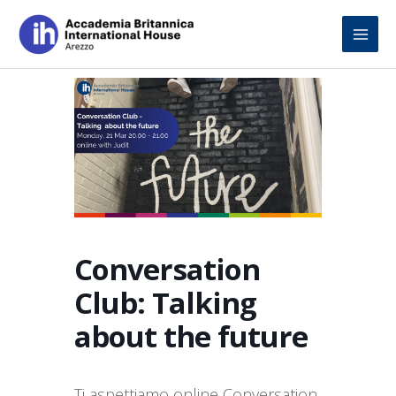
Skip
to
content
Conversation
Club: Talking
about the future
Ti aspettiamo online Conversation