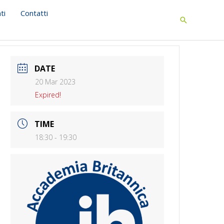
ti
Contatti
Search
DATE
20 Mar 2023
Expired!
TIME
18:30 - 19:30