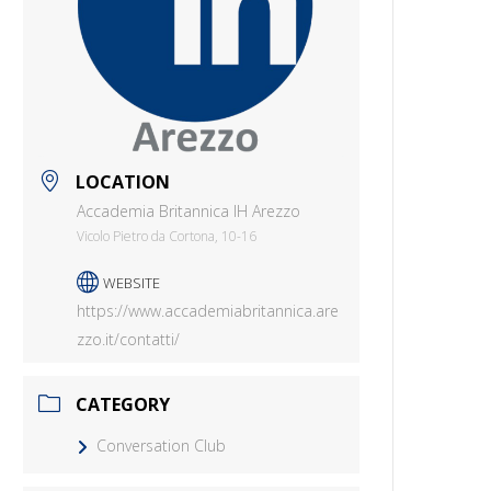
LOCATION
Accademia Britannica IH Arezzo
Vicolo Pietro da Cortona, 10-16
WEBSITE
https://www.accademiabritannica.are
zzo.it/contatti/
CATEGORY
Conversation Club