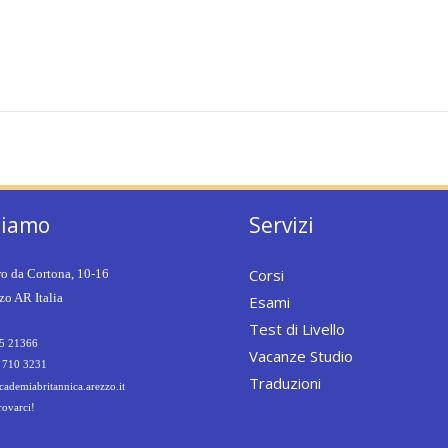
siamo
Servizi
Corsi
ro da Cortona, 10-16
o AR Italia
Esami
Test di Livello
5 21366
Vacanze Studio
 710 3231
Traduzioni
ademiabritannica.arezzo.it
rovarci!