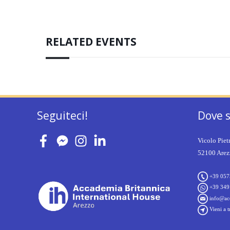
RELATED EVENTS
Seguiteci!
Dove 
Vicolo Piet
52100 Arezz
+39 057
+39 349
info@acc
Vieni a t