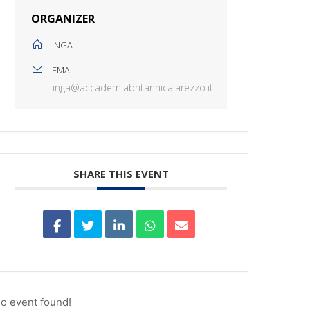
ORGANIZER
INGA
EMAIL
inga@accademiabritannica.arezzo.it
SHARE THIS EVENT
o event found!