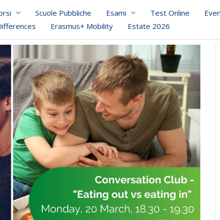
orsi
Scuole Pubbliche
Esami
Test Online
Even
Differences
Erasmus+ Mobility
Estate 2026