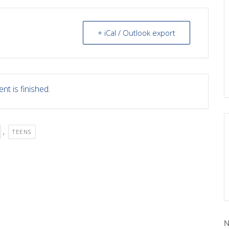
+ iCal / Outlook export
nt is finished.
,
TEENS
N