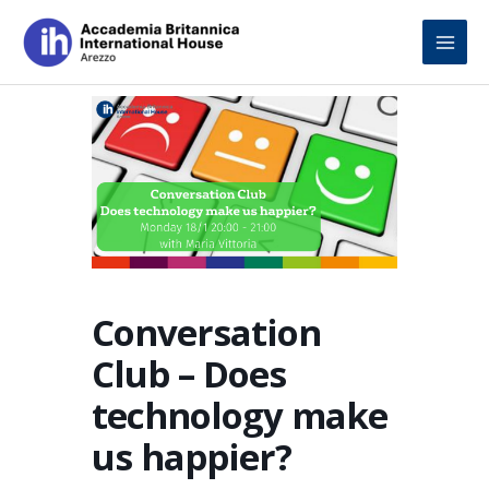
Skip
to
content
Conversation
Club – Does
technology make
us happier?