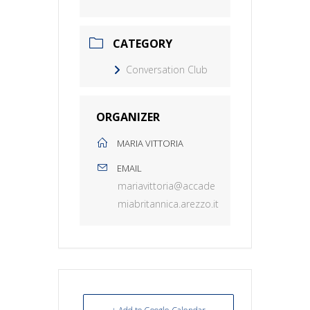
CATEGORY
Conversation Club
ORGANIZER
MARIA VITTORIA
EMAIL
mariavittoria@accade
miabritannica.arezzo.it