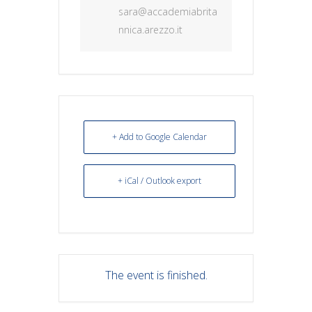
sara@accademiabrita
nnica.arezzo.it
+ Add to Google Calendar
+ iCal / Outlook export
The event is finished.