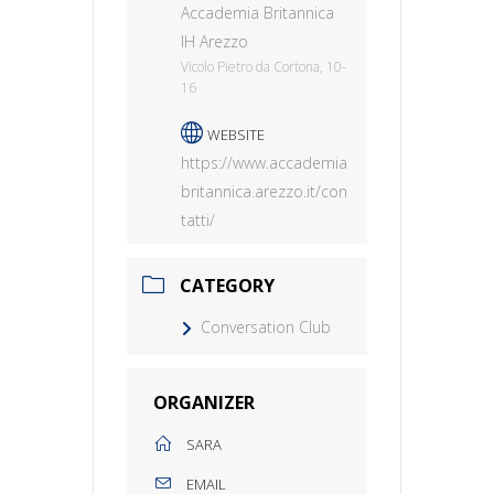
Accademia Britannica
IH Arezzo
Vicolo Pietro da Cortona, 10-
16
WEBSITE
https://www.accademia
britannica.arezzo.it/con
tatti/
CATEGORY
Conversation Club
ORGANIZER
SARA
EMAIL