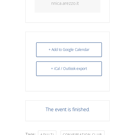
nnica.arezzo.it
+ Add to Google Calendar
+ iCal / Outlook export
The event is finished.
Tags:
,
,
ADULTI
CONVERSATION CLUB