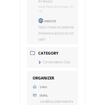
IH Arezzo
Vicolo Pietro da Cortona, 10-
16
WEBSITE
https://www.accademia
britannica.arezzo.it/con
tatti/
CATEGORY
Conversation Club
ORGANIZER
SARA
EMAIL
sara@accademiabrita