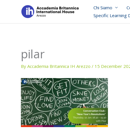
Skip
Chi Siamo
C
to
Specific Learning 
content
pilar
By
Accademia Britannica IH Arezzo
/
15 December 20