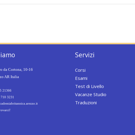
siamo
Servizi
Corsi
ro da Cortona, 10-16
o AR Italia
Esami
Test di Livello
5 21366
Vacanze Studio
 710 3231
Traduzioni
ademiabritannica.arezzo.it
rovarci!