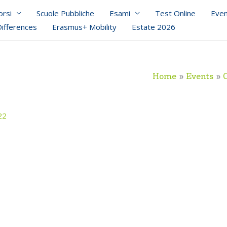
orsi
Scuole Pubbliche
Esami
Test Online
Even
Differences
Erasmus+ Mobility
Estate 2026
Home
Events
22