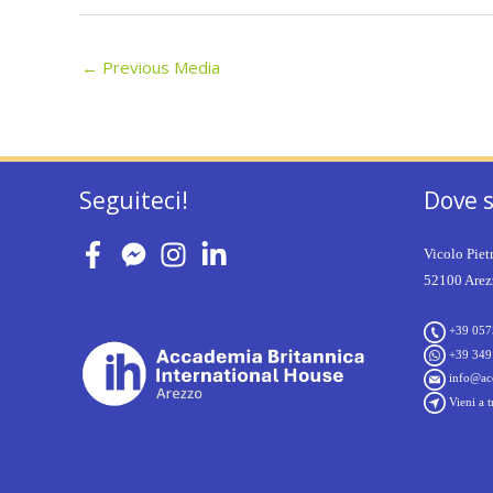
←
Previous Media
Seguiteci!
Dove 
Vicolo Piet
52100 Arezz
+39 057
+39 349
info@acc
Vieni a t