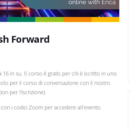
ash Forward
16 in su. Il corso è gratis per chi è iscritto in uno
i solo per il corso di conversazione con il nostro
on per l’iscrizione).
 con i codici Zoom per accedere all’evento.