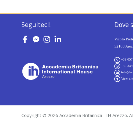
Seguiteci!
Dove 
Vicolo Piet
52100 Arezz
+39 057
+39 349
info@acc
Vieni a t
Copyright © 2026 Accademia Britannica - IH Arezzo. All