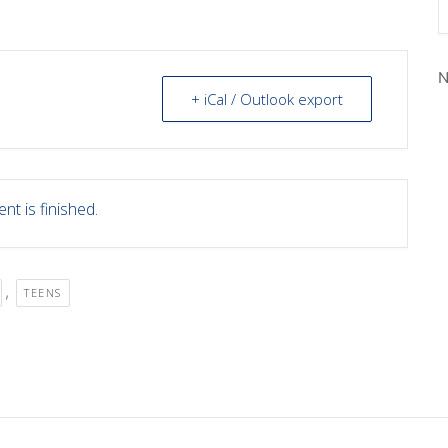
N
+ iCal / Outlook export
nt is finished.
,
TEENS