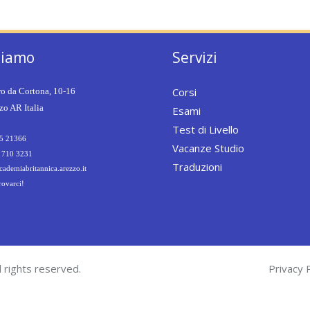
siamo
Servizi
Corsi
ro da Cortona, 10-16
o AR Italia
Esami
Test di Livello
5 21366
Vacanze Studio
 710 3231
Traduzioni
ademiabritannica.arezzo.it
rovarci!
 rights reserved.
Privacy P