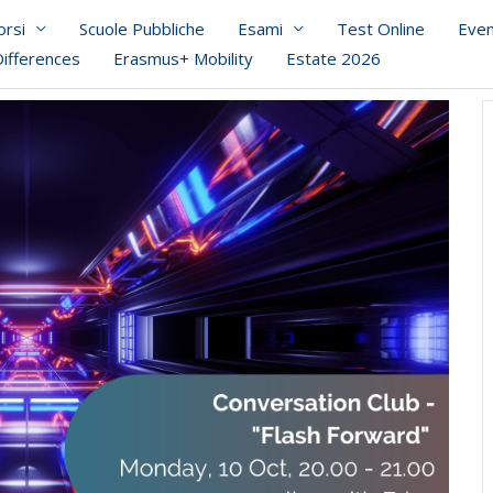
orsi
Scuole Pubbliche
Esami
Test Online
Even
Differences
Erasmus+ Mobility
Estate 2026