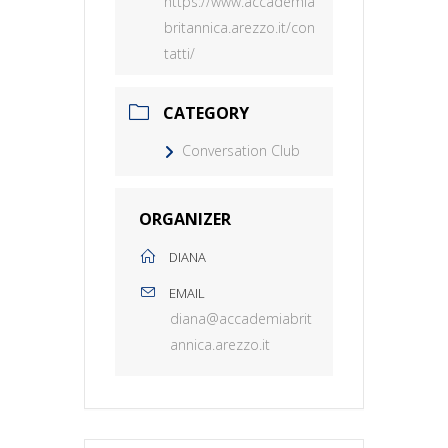
https://www.accademia
britannica.arezzo.it/con
tatti/
CATEGORY
Conversation Club
ORGANIZER
DIANA
EMAIL
diana@accademiabrit
annica.arezzo.it