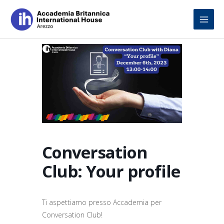
Skip
to
content
Conversation
Club: Your profile
Ti aspettiamo presso Accademia per
Conversation Club!