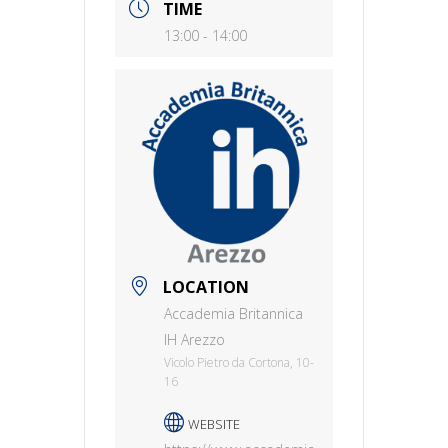
TIME
13:00 - 14:00
LOCATION
Accademia Britannica
IH Arezzo
Vicolo Pietro da Cortona, 10-
16
WEBSITE