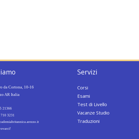
siamo
Servizi
Corsi
ro da Cortona, 10-16
o AR Italia
Esami
Test di Livello
5 21366
Vacanze Studio
 710 3231
Traduzioni
ademiabritannica.arezzo.it
rovarci!