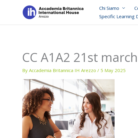
Skip
Chi Siamo
C
to
Specific Learning 
content
CC A1A2 21st march 
By
Accademia Britannica IH Arezzo
/
5 May 2025