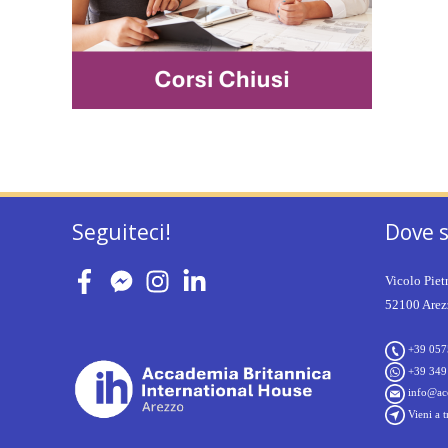
Seguiteci!
Dove 
Vicolo Piet
52100 Arezz
+39 057
+39 349
info@acc
Vieni a t