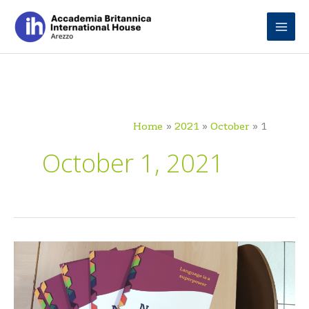
Skip
to
content
Home
2021
October
1
October 1, 2021
First
Lesson
Checklist