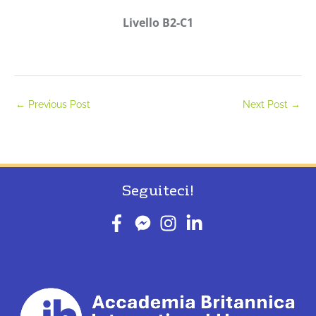
Livello B2-C1
←
Previous Post
Next Post
→
Seguiteci!