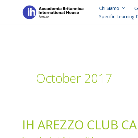
Skip
Chi Siamo
C
to
Specific Learning 
content
October 2017
IH AREZZO CLUB C
IH
AREZZO
CLUB