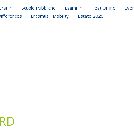
orsi
Scuole Pubbliche
Esami
Test Online
Even
Differences
Erasmus+ Mobility
Estate 2026
ARD