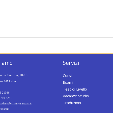
siamo
Servizi
Corsi
ro da Cortona, 10-16
o AR Italia
Esami
Test di Livello
5 21366
Vacanze Studio
 710 3231
Traduzioni
ademiabritannica.arezzo.it
rovarci!