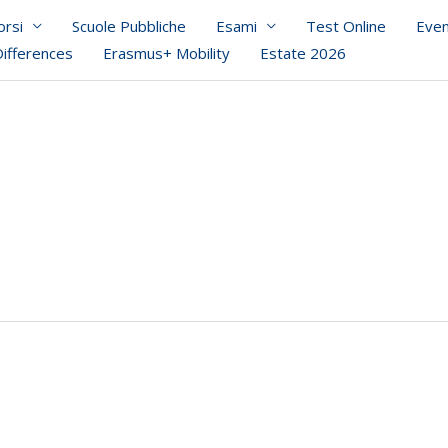
orsi
Scuole Pubbliche
Esami
Test Online
Even
Differences
Erasmus+ Mobility
Estate 2026