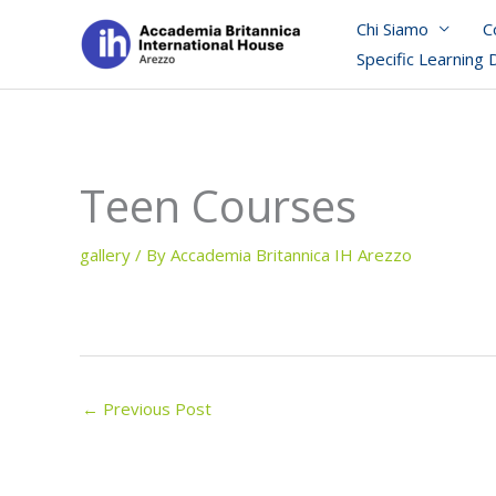
Skip
Chi Siamo
C
to
Specific Learning 
content
Teen Courses
gallery
/ By
Accademia Britannica IH Arezzo
←
Previous Post