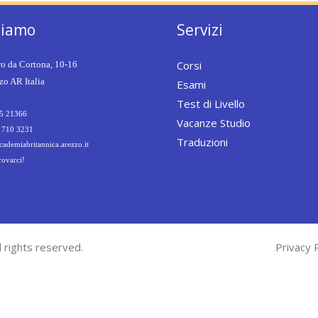
siamo
Servizi
Corsi
ro da Cortona, 10-16
o AR Italia
Esami
Test di Livello
5 21366
Vacanze Studio
 710 3231
Traduzioni
ademiabritannica.arezzo.it
rovarci!
 rights reserved.
Privacy P