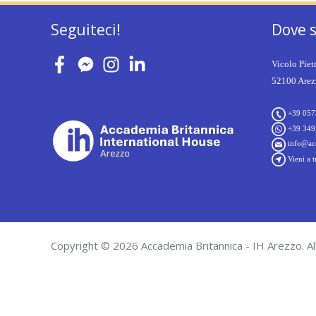
Seguiteci!
Dove 
Vicolo Piet
52100 Arezz
+39 057
+39 349
info@acc
Vieni a t
Copyright © 2026 Accademia Britannica - IH Arezzo. All